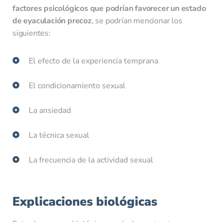
factores psicológicos que podrían favorecer un estado
de eyaculación precoz
, se podrían mencionar los
siguientes:
¿Quieres adjuntar un archivo? Analíticas, pruebas.
El efecto de la experiencia temprana
El condicionamiento sexual
El límite de tamaño de los archivos es de 20 MB.
La ansiedad
Apellidos
*
La técnica sexual
La frecuencia de la actividad sexual
Nombre
*
Explicaciones biológicas
Teléfono móvil
*