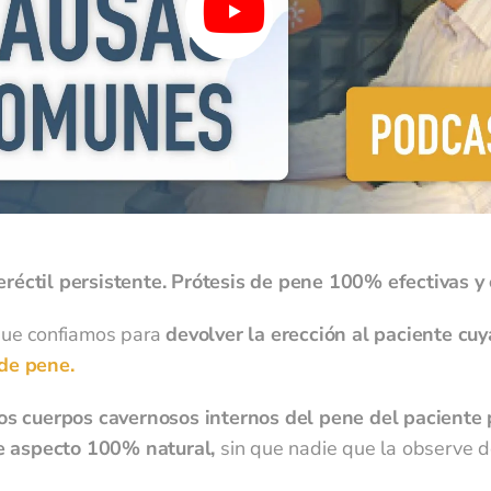
imitar, recuperar y borrar tu información, aquí
He leído y acepto las políticas de
rivacidad. El responsable de los datos que introduzcas es la Clínica Andromedi, sin
ederlo a terceros de ningún tipo. El envío de correspondencia privada y newsletters 
a finalidad de su almacenamiento y tratamiento en la base de datos de andromedi.c
UE). En cualquier momento puedes limitar, recuperar y borrar tu información, aquí
 eréctil persistente. Prótesis de pene 100% efectivas y
 que confiamos para
devolver la erección al paciente cu
 de pene.
los cuerpos cavernosos internos del pene del paciente
e aspecto 100% natural,
sin que nadie que la observe 