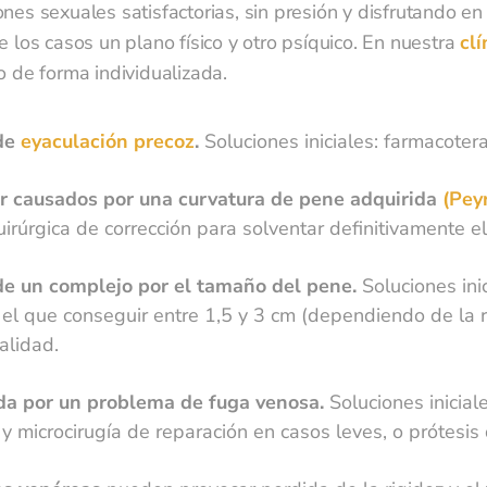
nes sexuales satisfactorias, sin presión y disfrutando e
llidos
*
 los casos un plano físico y otro psíquico. En nuestra
clí
o de forma individualizada.
de
eyaculación precoz
.
Soluciones iniciales: farmacotera
mbre
*
r causados por una curvatura de pene adquirida
(Pey
uirúrgica de corrección para solventar definitivamente el
éfono móvil
*
e un complejo por el tamaño del pene.
Soluciones ini
 el que conseguir entre 1,5 y 3 cm (dependiendo de la
alidad.
ail
*
ada por un problema de fuga venosa.
Soluciones inicia
, y microcirugía de reparación en casos leves, o prótesi
ja cita presencial o telemedicina
*