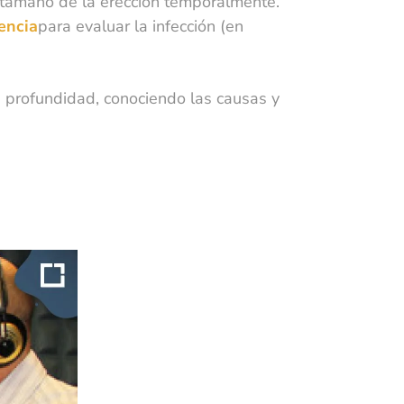
l tamaño de la erección temporalmente.
encia
para evaluar la infección (en
n profundidad, conociendo las causas y
 de
e
es