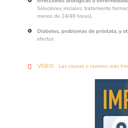
Infecciones urológicas o enfermedad
Soluciones iniciales: tratamiento farma
menos de 24/48 horas).
Diabetes, problemas de próstata, y o
efectos
VÍDEO: Las causas o razones más frecue
H
i
c
t
p
i
c
t