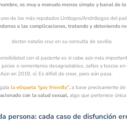
hombre, es muy a menudo menos simple y banal de lo 
, uno de los más reputados Urólogos/Andrólogos del país
ndonos a las complicaciones, tratando y obteniendo re
ál es el motivo de su consulta?
*
nsibilidad con el paciente es si cabe aún más important
, juicios o comentarios desagradables, zafios y toscos en
ún en 2019, sí. Es difícil de creer, pero aún pasa.
 gala
la etiqueta “gay friendly”,
a base precisamente de n
lacionado con la salud sexual,
algo que pertenece única
res adjuntar un archivo? Analíticas, pruebas.
a persona: cada caso de disfunción eréc
mite de tamaño de los archivos es de 20 MB.