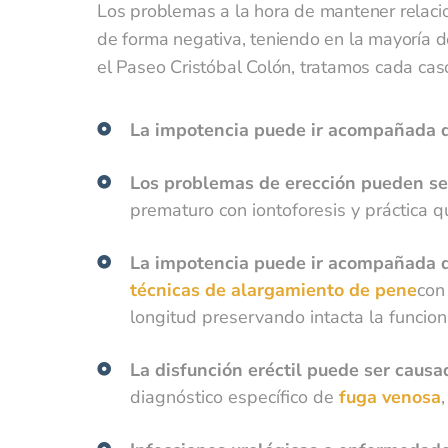
Los problemas a la hora de mantener relacio
Ape
de forma negativa, teniendo en la mayoría de
el Paseo Cristóbal Colón, tratamos cada cas
La impotencia puede ir acompañada 
No
Los problemas de erección pueden se
prematuro con iontoforesis y práctica q
Tel
La impotencia puede ir acompañada d
técnicas de alargamiento de pene
con
longitud preservando intacta la funcion
E-m
La disfunción eréctil puede ser caus
diagnóstico específico de
fuga venosa
Eli