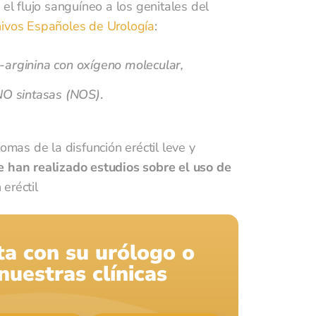
el flujo sanguíneo a los genitales del
ivos Españoles de Urología
:
-arginina con oxígeno molecular,
 NO sintasas (NOS)
.
omas de la disfunción eréctil leve y
e han realizado estudios sobre el uso de
eréctil
 de
ita con su urólogo o
e
uestras clínicas
es