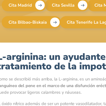
imitar, recuperar y borrar tu información, aquí
He leído y acepto las políticas de
Cita Madrid
Cita Sevilla
Cita 
rivacidad. El responsable de los datos que introduzcas es la Clínica Andromedi, sin
ederlo a terceros de ningún tipo. El envío de correspondencia privada y newsletters 
Cita Bilbao-Biskaia
Cita Tenerife La L
a finalidad de su almacenamiento y tratamiento en la base de datos de andromedi.c
UE). En cualquier momento puedes limitar, recuperar y borrar tu información, aquí
L-arginina: un ayudante
tratamiento de la impot
omo se describió más arriba, la L-arginina, es un amino
anguíneo del pene en el marco de una disfunción erécti
uede provocar ligeros calambres y náuseas.
l óxido nítrico además de ser un potente vasodilatador,