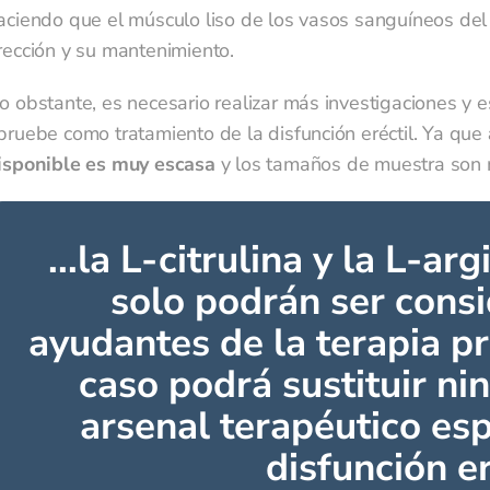
aciendo que el músculo liso de los vasos sanguíneos del pe
rección y su mantenimiento.
o obstante, es necesario realizar más investigaciones y
pruebe como tratamiento de la disfunción eréctil. Ya que
isponible es muy escasa
y los tamaños de muestra son
...la L-citrulina y la L-
solo podrán ser cons
ayudantes de la terapia pr
caso podrá sustituir ni
arsenal terapéutico esp
disfunción er