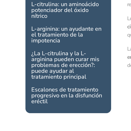
L-citrulina: un aminoácido
r
potenciador del óxido
nítrico
L
c
L-arginina: un ayudante en
el tratamiento de la
q
impotencia
L
¿La L-citrulina y la L-
e
arginina pueden curar mis
problemas de erección?:
d
puede ayudar al
tratamiento principal
Escalones de tratamiento
progresivo en la disfunción
eréctil