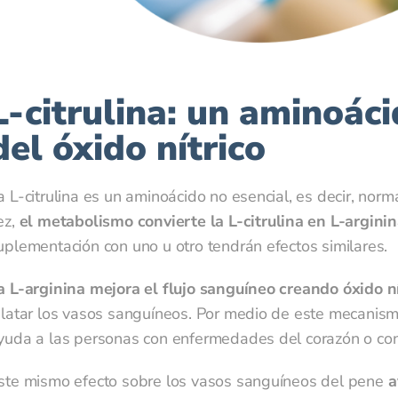
llidos
*
L-citrulina: un aminoác
mbre
*
del óxido nítrico
a L-citrulina es un aminoácido no esencial, es decir, nor
éfono móvil
*
ez,
el metabolismo convierte la L-citrulina en L-arginin
uplementación con uno u otro tendrán efectos similares.
a L-arginina mejora el flujo sanguíneo creando óxido ní
ail
*
ilatar los vasos sanguíneos. Por medio de este mecanis
yuda a las personas con enfermedades del corazón o con 
ste mismo efecto sobre los vasos sanguíneos del pene
a
ja cita presencial o telemedicina
*