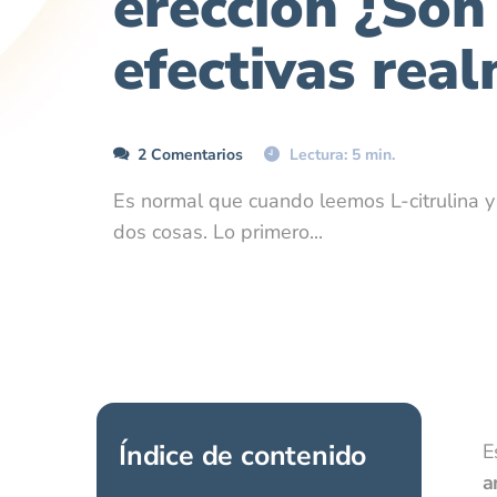
erección ¿Son
efectivas rea
2 Comentarios
Lectura: 5 min.
Es normal que cuando leemos L-citrulina 
dos cosas. Lo primero...
Índice de contenido
E
a