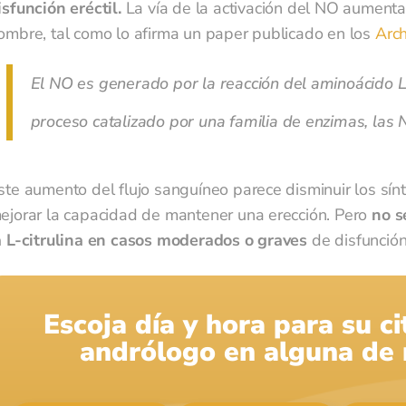
isfunción eréctil.
La vía de la activación del NO aumenta 
ombre, tal como lo afirma un paper publicado en los
Arch
El NO es generado por la reacción del aminoácido L
proceso catalizado por una familia de enzimas, las
ste aumento del flujo sanguíneo parece disminuir los sínt
ejorar la capacidad de mantener una erección. Pero
no s
e leído y acepto las políticas de privacidad. El responsable de los datos que
a L-citrulina en casos moderados o graves
de disfunción 
ntroduzcas es la Clínica Andromedi, sin cederlo a terceros de ningún tipo. El envío
orrespondencia privada y newsletters es la finalidad de su almacenamiento y
ratamiento en la base de datos de andromedi.com (UE). En cualquier momento
Escoja día y hora para su c
sable de los datos que
uedes limitar, recuperar y borrar tu información,
aquí
ntroduzcas es la Clínica Andromedi, sin cederlo a terceros de ningún tipo. El envío d
andrólogo en alguna de n
orrespondencia privada y newsletters es la finalidad de su almacenamiento y
ratamiento en la base de datos de andromedi.com (UE). En cualquier momento pued