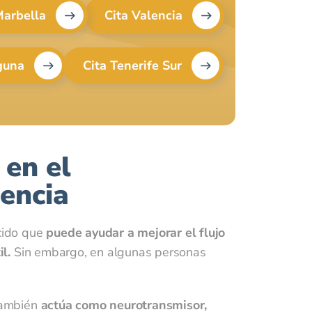
Marbella
Cita Valencia
es
aguna
Cita Tenerife Sur
om
 en el
encia
ácido que
puede ayudar a mejorar el flujo
l.
Sin embargo, en algunas personas
 también
actúa como neurotransmisor,