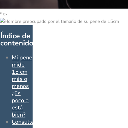
" />
Índice de
contenido
Mi pene
mide
15 cm
más o
menos
¿Es
poco o
está
bien?
Consulte