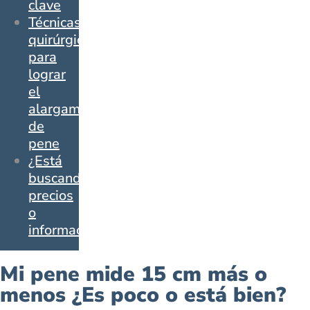
clave
Técnicas
quirúrgicas
para
lograr
el
alargamiento
de
pene
¿Está
buscando
precios
o
información?
Mi pene mide 15 cm más o
menos ¿Es poco o está bien?