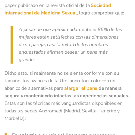
ningún tipo. El envío de correspondencia privada y newsletters es la finalida
paper publicado en la revista oficial de la
Sociedad
su almacenamiento y tratamiento en la base de datos de andromedi.com (UE
Internacional de Medicina Sexual
, logró comprobar que:
En cualquier momento puedes limitar, recuperar y borrar tu información, aqu
leído y acepto las políticas de privacidad. El responsable de los datos que
A pesar de que aproximadamente el 85% de las
introduzcas es la Clínica Andromedi, sin cederlo a terceros de ningún tipo. E
mujeres están satisfechas con las dimensiones
envío de correspondencia privada y newsletters es la finalidad de su
de su pareja, casi la mitad de los hombres
almacenamiento y tratamiento en la base de datos de andromedi.com (UE). 
encuestados afirman desear un pene más
cualquier momento puedes limitar, recuperar y borrar tu información, aquí
grande.
Dicho esto, si realmente no se siente conforme con su
tamaño, los avances de la Uro-andrología ofrecen un
abanico de alternativas para
alargar el pene
de manera
segura y manteniendo intactas las experiencias sexuales.
Estas son las técnicas más vanguardistas disponibles en
todas las sedes Andromedi (Madrid, Sevilla, Tenerife y
Marbella):