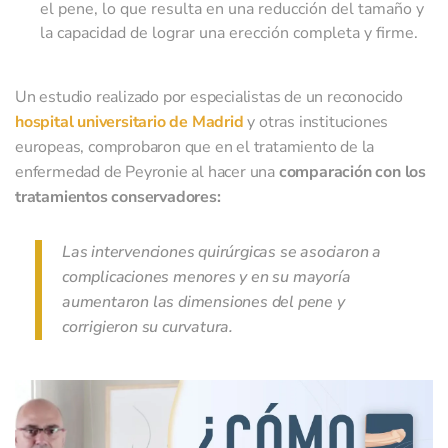
el pene, lo que resulta en una reducción del tamaño y
la capacidad de lograr una erección completa y firme.
¿Quieres adjuntar un archivo? Analíticas, pruebas.
Un estudio realizado por especialistas de un reconocido
hospital universitario de Madrid
y otras instituciones
El límite de tamaño de los archivos es de 20 MB.
europeas, comprobaron que en el tratamiento de la
enfermedad de Peyronie al hacer una
comparación con los
Apellidos
*
tratamientos conservadores:
Las intervenciones quirúrgicas se asociaron a
Nombre
*
complicaciones menores y en su mayoría
aumentaron las dimensiones del pene y
corrigieron su curvatura.
Teléfono móvil
*
E-mail
*