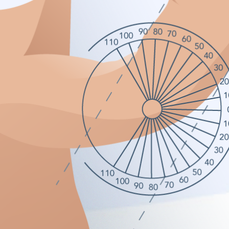
llidos
*
mbre
*
éfono móvil
*
ail
*
ja cita presencial o telemedicina
*