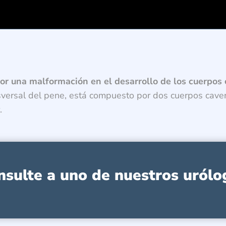
or una malformación en el desarrollo de los cuerpos
sversal del pene, está compuesto por dos cuerpos cave
.
nsulte a uno de nuestros urólo