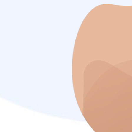
Ape
No
Tel
E-m
Eli