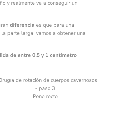
eño y realmente va a conseguir un
es
 gran
diferencia
es que para una
om
la parte larga, vamos a obtener una
ida de entre 0.5 y 1 centímetro
Pene recto