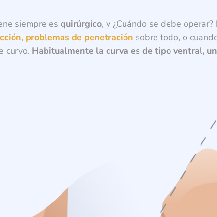
pene siempre es
quirúrgico
, y ¿Cuándo se debe operar?
cción, problemas de penetración
sobre todo, o cuando
e curvo.
Habitualmente la curva es de tipo ventral, u
ál es el motivo de su consulta?
*
res adjuntar un archivo? Analíticas, pruebas.
mite de tamaño de los archivos es de 20 MB.