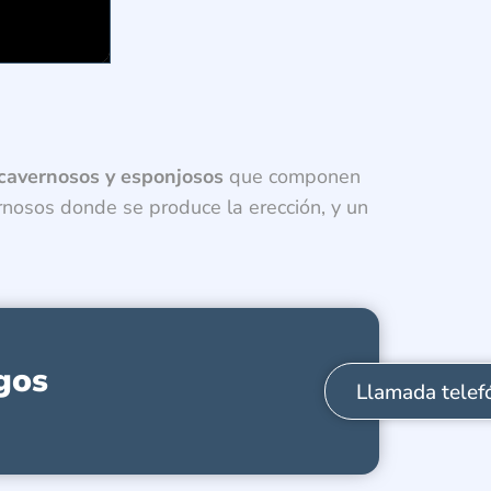
 cavernosos y esponjosos
que componen
rnosos donde se produce la erección, y un
gos
Llamada telef