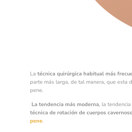
H
La
técnica quirúrgica habitual más frecu
i
parte más larga, de tal manera, que esta d
c
pene.
t
p
La tendencia más moderna
, la tendenci
i
técnica de rotación de cuerpos cavernos
c
pene
.
t