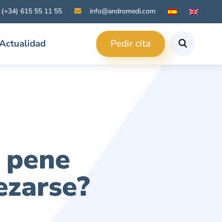
(+34) 615 55 11 55
info@andromedi.com
Pedir cita
Actualidad
l pene
ezarse?