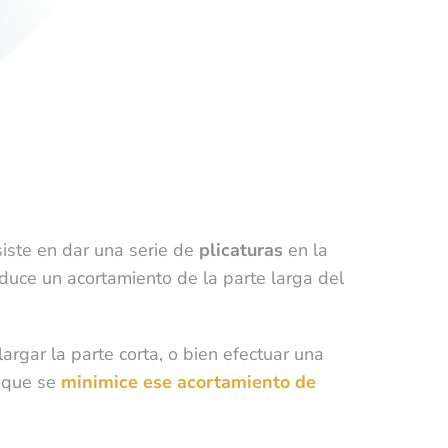
siste en dar una serie de
plicaturas
en la
 de
oduce un acortamiento de la parte larga del
rgar la parte corta, o bien efectuar una
e
s que se
minimice ese acortamiento de
es