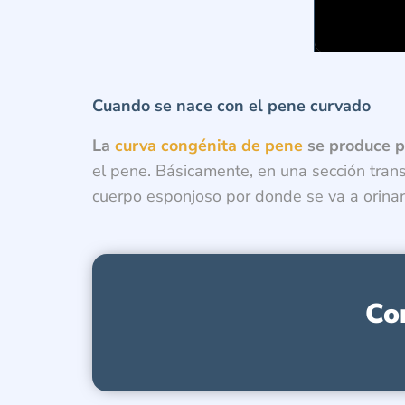
Cuando se nace con el pene curvado
La
curva congénita de pene
se produce p
el pene. Básicamente, en una sección tran
cuerpo esponjoso por donde se va a orinar
Co