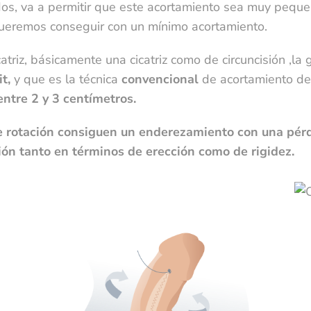
idos, va a permitir que este acortamiento sea muy pequ
imitar, recuperar y borrar tu información, aquí
He leído y acepto las políticas de
queremos conseguir con un mínimo acortamiento.
rivacidad. El responsable de los datos que introduzcas es la Clínica Andromedi, sin
ederlo a terceros de ningún tipo. El envío de correspondencia privada y newsletters 
triz, básicamente una cicatriz como de circuncisión ,la
a finalidad de su almacenamiento y tratamiento en la base de datos de andromedi.c
t,
y que es la técnica
convencional
de acortamiento de 
UE). En cualquier momento puedes limitar, recuperar y borrar tu información, aquí
tre 2 y 3 centímetros.
e rotación consiguen un enderezamiento con una pérd
ión tanto en términos de erección como de rigidez.