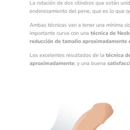
La rotación de dos cilindros que están un
l
enderezamiento del pene, que es lo que 
p
c
Ambas técnicas van a tener una mínima cica
l
importante curva con una
técnica de Nesbi
(
reducción de tamaño aproximadamente en
Los excelentes resultados de la
técnica d
aproximadamente
; y una buena
satisfacc