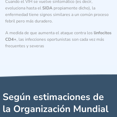
Cuando el VIH se vuelve sintomático (es decir,
evoluciona hasta el
SIDA
propiamente dicho), la
enfermedad tiene signos similares a un común proceso
febril pero más duradero.
A medida de que aumenta el ataque contra los
linfocitos
CD4+
, las infecciones oportunistas son cada vez más
frecuentes y severas
Según estimaciones de
la Organización Mundial